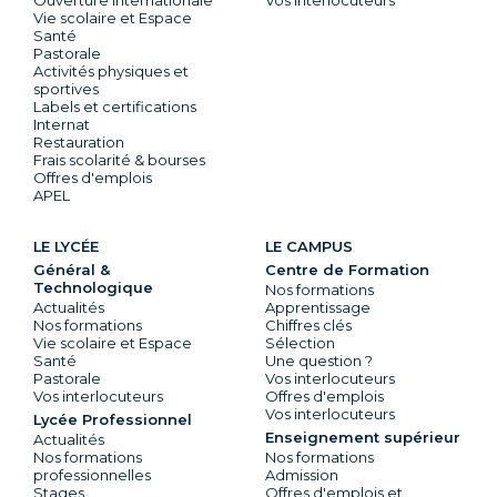
Ouverture internationale
Vos interlocuteurs
Vie scolaire et Espace
Santé
Pastorale
Activités physiques et
sportives
Labels et certifications
Internat
Restauration
Frais scolarité & bourses
Offres d'emplois
APEL
LE LYCÉE
LE CAMPUS
Général &
Centre de Formation
Technologique
Nos formations
Actualités
Apprentissage
Nos formations
Chiffres clés
Vie scolaire et Espace
Sélection
Santé
Une question ?
Pastorale
Vos interlocuteurs
Vos interlocuteurs
Offres d'emplois
Vos interlocuteurs
Lycée Professionnel
Enseignement supérieur
Actualités
Nos formations
Nos formations
professionnelles
Admission
Stages
Offres d'emplois et