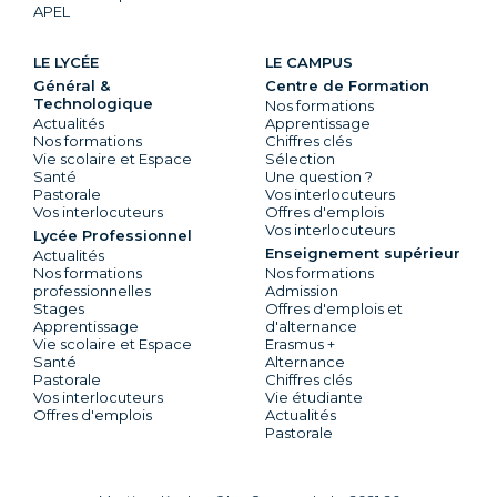
APEL
LE LYCÉE
LE CAMPUS
Général &
Centre de Formation
Technologique
Nos formations
Actualités
Apprentissage
Nos formations
Chiffres clés
Vie scolaire et Espace
Sélection
Santé
Une question ?
Pastorale
Vos interlocuteurs
Vos interlocuteurs
Offres d'emplois
Vos interlocuteurs
Lycée Professionnel
Enseignement supérieur
Actualités
Nos formations
Nos formations
professionnelles
Admission
Stages
Offres d'emplois et
Apprentissage
d'alternance
Vie scolaire et Espace
Erasmus +
Santé
Alternance
Pastorale
Chiffres clés
Vos interlocuteurs
Vie étudiante
Offres d'emplois
Actualités
Pastorale