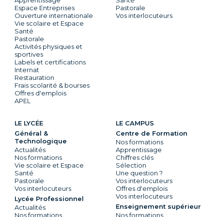
Espace Entreprises
Pastorale
Ouverture internationale
Vos interlocuteurs
Vie scolaire et Espace
Santé
Pastorale
Activités physiques et
sportives
Labels et certifications
Internat
Restauration
Frais scolarité & bourses
Offres d'emplois
APEL
LE LYCÉE
LE CAMPUS
Général &
Centre de Formation
Technologique
Nos formations
Actualités
Apprentissage
Nos formations
Chiffres clés
Vie scolaire et Espace
Sélection
Santé
Une question ?
Pastorale
Vos interlocuteurs
Vos interlocuteurs
Offres d'emplois
Vos interlocuteurs
Lycée Professionnel
Enseignement supérieur
Actualités
Nos formations
Nos formations