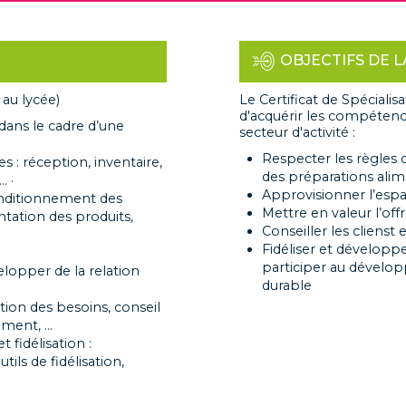
OBJECTIFS DE 
 au lycée)
Le Certificat de Spécial
d'acquérir les compétences
 dans le cadre d’une
secteur d'activité :
Respecter les règles d
 : réception, inventaire,
des préparations alim
. ·
Approvisionner l’espa
conditionnement des
Mettre en valeur l’off
ntation des produits,
Conseiller les clienst
Fidéliser et développ
participer au dévelop
lopper de la relation
durable
cation des besoins, conseil
ement, …
fidélisation :
ils de fidélisation,