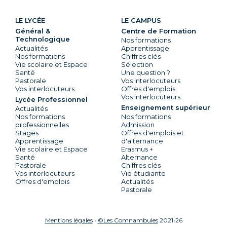
LE LYCÉE
LE CAMPUS
Général &
Centre de Formation
Technologique
Nos formations
Actualités
Apprentissage
Nos formations
Chiffres clés
Vie scolaire et Espace
Sélection
Santé
Une question ?
Pastorale
Vos interlocuteurs
Vos interlocuteurs
Offres d'emplois
Vos interlocuteurs
Lycée Professionnel
Enseignement supérieur
Actualités
Nos formations
Nos formations
professionnelles
Admission
Stages
Offres d'emplois et
Apprentissage
d'alternance
Vie scolaire et Espace
Erasmus +
Santé
Alternance
Pastorale
Chiffres clés
Vos interlocuteurs
Vie étudiante
Offres d'emplois
Actualités
Pastorale
Mentions légales
•
©Les Comnambules
2021•26